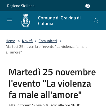
Salta al contenuto principale
Regione Siciliana
Comune di Gravina di
Catania
Home
>
Novità
>
Comunicati
>
Martedì 25 novembre l'evento "La violenza fa male
all'amore"
Martedì 25 novembre
l'evento "La violenza
fa male all'amore"
All'auditorium "Angelo Musco" alle ore 18:30