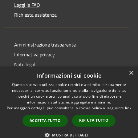
Leggi le FAQ
Richiesta assistenza
Amministrazione trasparente
Informativa privacy
Note legali
×
Dichiarazione di accessibilità
Informazioni sui cookie
Questo sito web utilizza cookie tecnici e assimilati strettamente
necessari al corretto funzionamento e alla navigazione del sito,
nonché un cookie tecnico analitico al solo fine di elaborare
informazioni statistiche, aggregate e anonime.
RSS
Copyright © 2026 • Comune di
Per maggiori dettagli, può consultare la cookie policy al seguente
link
Accessibilità
Gravina di Catania • Powered
Privacy
Municipium
Accesso
by
•
RIFIUTA TUTTO
ACCETTA TUTTO
Cookie
redazione
Mappa del sito
MOSTRA DETTAGLI