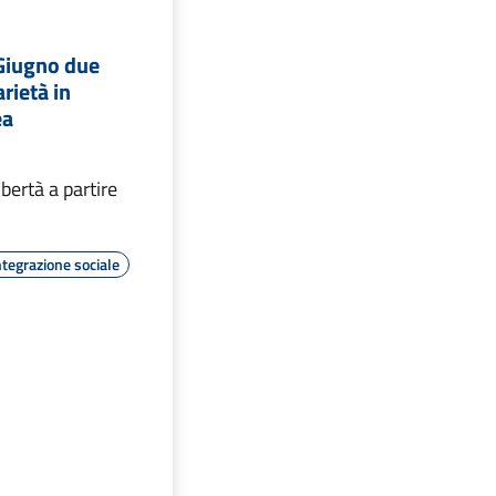
Giugno due
arietà in
ea
ibertà a partire
ntegrazione sociale