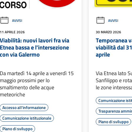
AVVISI
AVVISI
11 APRILE 2026
30 MARZO 2026
Viabilità: nuovi lavori fra via
Temporanea va
Etnea bassa e l'intersezione
viabilità dal 3
con via Galermo
aprile
Da martedì 14 aprile a venerdì 15
Via Etnea lato S
maggio prossimi per lo
Sanfilippo e rota
smaltimento delle acque
le zone interess
meteoriche
Comunicazione isti
Accesso all'informazione
Trasparenza ammin
Comunicazione istituzionale
Piano di sviluppo
Piano di sviluppo