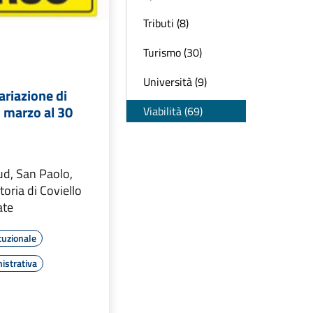
Tributi (8)
Turismo (30)
Università (9)
riazione di
1 marzo al 30
Viabilità (69)
ud, San Paolo,
toria di Coviello
ate
tuzionale
istrativa