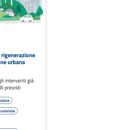
i rigenerazione
ione urbana
gli interventi già
li previsti
azione
tuzionale