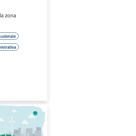
la zona
tuzionale
istrativa