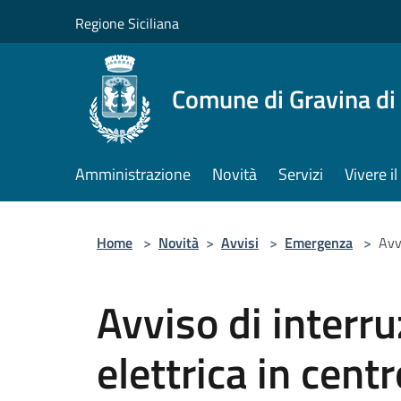
Salta al contenuto principale
Regione Siciliana
Comune di Gravina di
Amministrazione
Novità
Servizi
Vivere 
Home
>
Novità
>
Avvisi
>
Emergenza
>
Avv
Avviso di interru
elettrica in cent