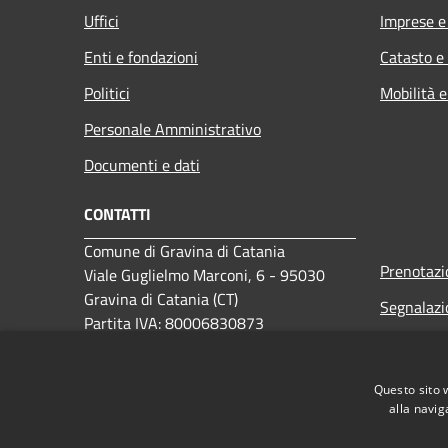
Uffici
Imprese 
Enti e fondazioni
Catasto e
Politici
Mobilità e
Personale Amministrativo
Documenti e dati
CONTATTI
Comune di Gravina di Catania
Prenotaz
Viale Guglielmo Marconi, 6 - 95030
Gravina di Catania (CT)
Segnalazi
Partita IVA: 80006830873
Leggi le 
PEC:
comune.gravina-di-
catania@legalmail.it
Richiesta
Questo sito 
Centralino Unico: 0957199111
alla navig