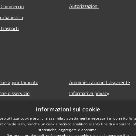
Autorizzazioni
e Commercio
 urbanistica
 trasporti
ione appuntamento
Amministrazione trasparente
one disservizio
Informativa privacy
FAQ
Note legali
Informazioni sui cookie
 assistenza
Dichiarazione di accessibilità
web utilizza cookie tecnici e assimilati strettamente necessari al corretto fu
azione del sito, nonché un cookie tecnico analitico al solo fine di elaborare i
statistiche, aggregate e anonime.
Per maggiori dettagli, può consultare la cookie policy al seguente
link