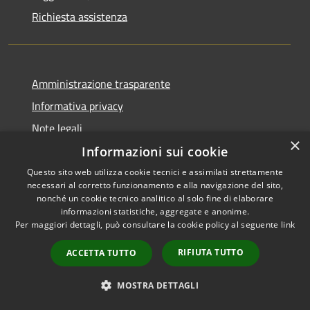
Richiesta assistenza
Amministrazione trasparente
Informativa privacy
Note legali
×
Dichiarazione di accessibilità
Informazioni sui cookie
Questo sito web utilizza cookie tecnici e assimilati strettamente
necessari al corretto funzionamento e alla navigazione del sito,
nonché un cookie tecnico analitico al solo fine di elaborare
informazioni statistiche, aggregate e anonime.
RSS
Copyright © 2026 • Comune di
Per maggiori dettagli, può consultare la cookie policy al seguente
link
Accessibilità
Gravina di Catania • Powered
Privacy
Municipium
Accesso
RIFIUTA TUTTO
by
•
ACCETTA TUTTO
Cookie
redazione
Mappa del sito
MOSTRA DETTAGLI