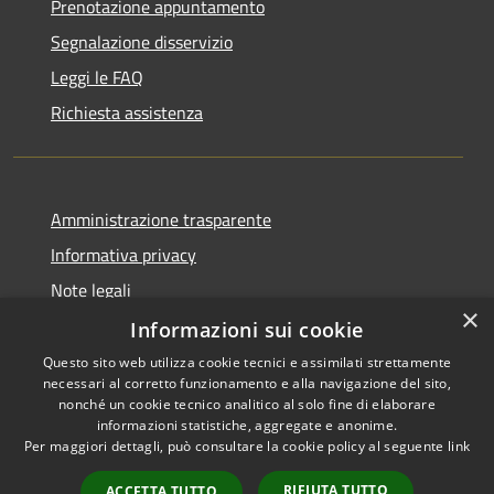
Prenotazione appuntamento
Segnalazione disservizio
Leggi le FAQ
Richiesta assistenza
Amministrazione trasparente
Informativa privacy
Note legali
×
Dichiarazione di accessibilità
Informazioni sui cookie
Questo sito web utilizza cookie tecnici e assimilati strettamente
necessari al corretto funzionamento e alla navigazione del sito,
nonché un cookie tecnico analitico al solo fine di elaborare
informazioni statistiche, aggregate e anonime.
RSS
Copyright © 2026 • Comune di
Per maggiori dettagli, può consultare la cookie policy al seguente
link
Accessibilità
Gravina di Catania • Powered
Privacy
Municipium
Accesso
by
•
RIFIUTA TUTTO
ACCETTA TUTTO