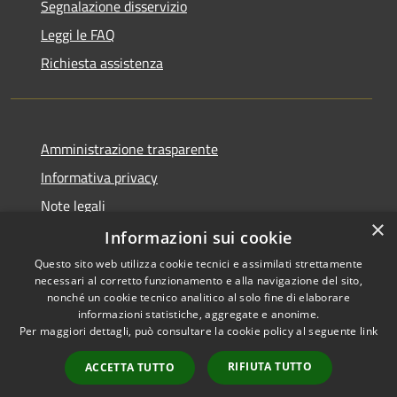
Segnalazione disservizio
Leggi le FAQ
Richiesta assistenza
Amministrazione trasparente
Informativa privacy
Note legali
×
Dichiarazione di accessibilità
Informazioni sui cookie
Questo sito web utilizza cookie tecnici e assimilati strettamente
necessari al corretto funzionamento e alla navigazione del sito,
nonché un cookie tecnico analitico al solo fine di elaborare
informazioni statistiche, aggregate e anonime.
RSS
Copyright © 2026 • Comune di
Per maggiori dettagli, può consultare la cookie policy al seguente
link
Accessibilità
Gravina di Catania • Powered
Privacy
Municipium
Accesso
by
•
RIFIUTA TUTTO
ACCETTA TUTTO
Cookie
redazione