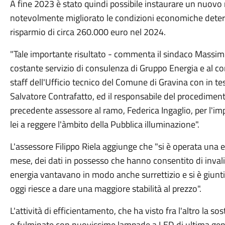
A fine 2023 è stato quindi possibile instaurare un nuovo 
notevolmente migliorato le condizioni economiche determ
risparmio di circa 260.000 euro nel 2024.
"Tale importante risultato - commenta il sindaco Massim
costante servizio di consulenza di Gruppo Energia e al 
staff dell'Ufficio tecnico del Comune di Gravina con in te
Salvatore Contrafatto, ed il responsabile del procedimento
precedente assessore al ramo, Federica Ingaglio, per l'im
lei a reggere l'àmbito della Pubblica illuminazione".
L'assessore Filippo Riela aggiunge che "si è operata una
mese, dei dati in possesso che hanno consentito di invali
energia vantavano in modo anche surrettizio e si è giunti
oggi riesce a dare una maggiore stabilità al prezzo".
L'attività di efficientamento, che ha visto fra l'altro la 
o fulminate con nuovissime lampade a LED di ultima gene