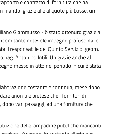
rapporto e contratto di fornitura che ha
inando, grazie alle aliquote più basse, un
iliano Giammusso - è stato ottenuto grazie al
concomitante notevole impegno profuso dallo
sta il responsabile del Quinto Servizio, geom.
, rag. Antonino Intili. Un grazie anche al
pegno messo in atto nel periodo in cui è stata
 elaborazione costante e continua, mese dopo
dare anomale pretese che i fornitori di
, dopo vari passaggi, ad una fornitura che
sostituzione delle lampadine pubbliche mancanti
razione, è sempre in costante allerta per