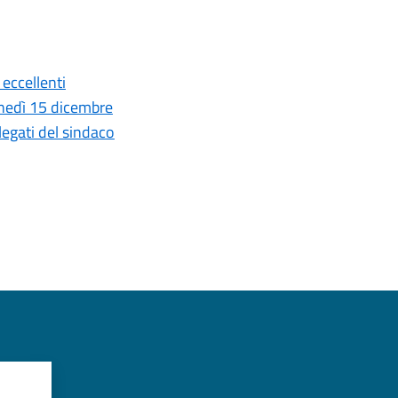
 eccellenti
unedì 15 dicembre
legati del sindaco