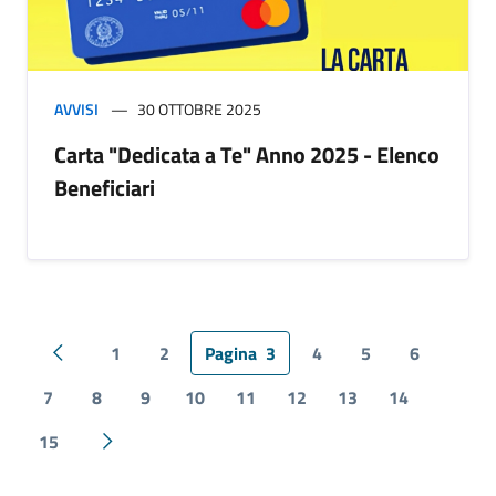
AVVISI
30 OTTOBRE 2025
Carta "Dedicata a Te" Anno 2025 - Elenco
Beneficiari
1
2
Pagina
3
4
5
6
Pagina precedente
7
8
9
10
11
12
13
14
15
Pagina successiva