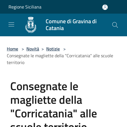
Salta al contenuto principale
Regione Siciliana
Comune di Gravina di
Catania
Home
>
Novità
>
Notizie
>
Consegnate le magliette della "Corricatania" alle scuole
territorio
Consegnate le
magliette della
"Corricatania" alle
scuole territorio