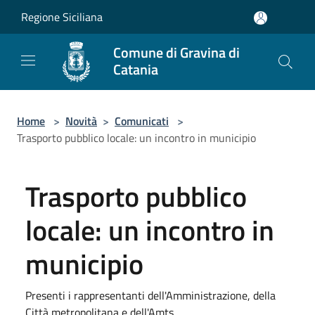
Salta al contenuto principale
Regione Siciliana
Comune di Gravina di
Catania
Home
>
Novità
>
Comunicati
>
Trasporto pubblico locale: un incontro in municipio
Trasporto pubblico
locale: un incontro in
municipio
Presenti i rappresentanti dell'Amministrazione, della
Città metropolitana e dell'Amts