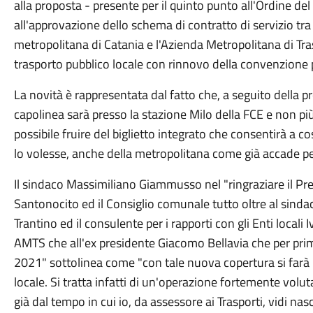
alla proposta - presente per il quinto punto all'Ordine del 
all'approvazione dello schema di contratto di servizio tra 
metropolitana di Catania e l'Azienda Metropolitana di Tra
trasporto pubblico locale con rinnovo della convenzione 
La novità è rappresentata dal fatto che, a seguito della pr
capolinea sarà presso la stazione Milo della FCE e non più
possibile fruire del biglietto integrato che consentirà a co
lo volesse, anche della metropolitana come già accade per 
Il sindaco Massimiliano Giammusso nel "ringraziare il Pr
Santonocito ed il Consiglio comunale tutto oltre al sinda
Trantino ed il consulente per i rapporti con gli Enti locali
AMTS che all'ex presidente Giacomo Bellavia che per pri
2021" sottolinea come "con tale nuova copertura si farà u
locale. Si tratta infatti di un'operazione fortemente vol
già dal tempo in cui io, da assessore ai Trasporti, vidi nasc