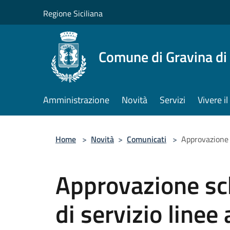
Salta al contenuto principale
Regione Siciliana
Comune di Gravina di
Amministrazione
Novità
Servizi
Vivere 
Home
>
Novità
>
Comunicati
>
Approvazione 
Approvazione sc
di servizio line