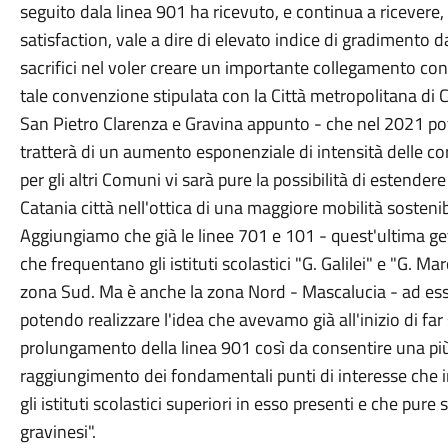
seguito dala linea 901 ha ricevuto, e continua a ricevere, 
satisfaction, vale a dire di elevato indice di gradimento da
sacrifici nel voler creare un importante collegamento co
tale convenzione stipulata con la Città metropolitana di C
San Pietro Clarenza e Gravina appunto - che nel 2021 pot
tratterà di un aumento esponenziale di intensità delle co
per gli altri Comuni vi sarà pure la possibilità di estende
Catania città nell'ottica di una maggiore mobilità sosteni
Aggiungiamo che già le linee 701 e 101 - quest'ultima ge
che frequentano gli istituti scolastici "G. Galilei" e "G. 
zona Sud. Ma è anche la zona Nord - Mascalucia - ad esse
potendo realizzare l'idea che avevamo già all'inizio di far 
prolungamento della linea 901 così da consentire una più
raggiungimento dei fondamentali punti di interesse che ins
gli istituti scolastici superiori in esso presenti e che pu
gravinesi".