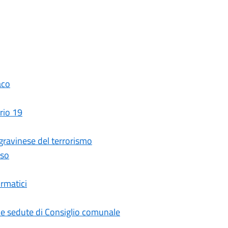
aco
rio 19
 gravinese del terrorismo
sso
ormatici
ime sedute di Consiglio comunale