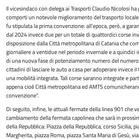
Il vicesindaco con delega ai Trasporti Claudio Nicolosi ha
comporti un notevole miglioramento del trasporto locale
fu stipulata la prima convenzione: all'epoca, però, a garan
dal 2024 invece due per un totale di quattordici corse inve
disposizione dalla Città metropolitana di Catania che co
giornaliere a ventidue nel periodo invernale e a quindici i
di una nuova fase di potenziamento numero del numero de
cittadini di lasciare le auto a casa per adoperare invece il 
una mobilità integrata. Tali corse saranno integrate e p
appena cioè Città metropolitana ed AMTS comunicheranno
convenzione".
Di seguito, infine, le attuali fermate della linea 901 che 
cambiamento della fermata capolinea che sarà in prossimi
della Repubblica: Piazza della Repubblica, corso Sicilia, p
Margherita, piazza Roma, piazza Santa Maria di Gesù, via Ci