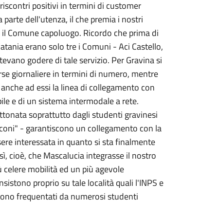
riscontri positivi in termini di customer
 parte dell'utenza, il che premia i nostri
n il Comune capoluogo. Ricordo che prima di
atania erano solo tre i Comuni - Aci Castello,
evano godere di tale servizio. Per Gravina si
rse giornaliere in termini di numero, mentre
re anche ad essi la linea di collegamento con
bile e di un sistema intermodale a rete.
ttonata soprattutto dagli studenti gravinesi
Marconi" - garantiscono un collegamento con la
re interessata in quanto si sta finalmente
sì, cioè, che Mascalucia integrasse il nostro
 celere mobilità ed un più agevole
istono proprio su tale località quali l'INPS e
re sono frequentati da numerosi studenti