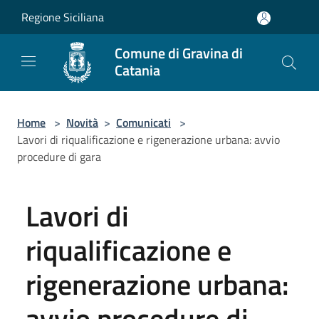
Salta al contenuto principale
Regione Siciliana
Comune di Gravina di
Catania
Home
>
Novità
>
Comunicati
>
Lavori di riqualificazione e rigenerazione urbana: avvio
procedure di gara
Lavori di
riqualificazione e
rigenerazione urbana:
avvio procedure di