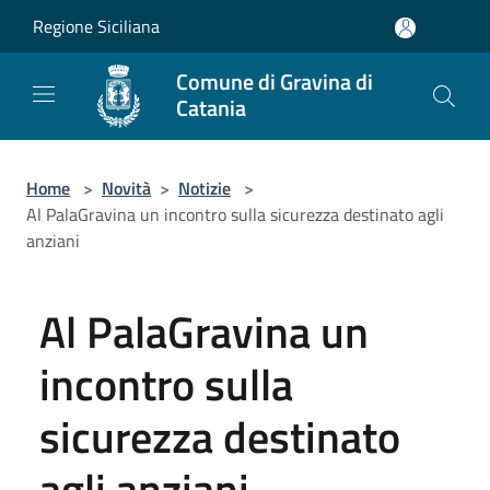
Salta al contenuto principale
Regione Siciliana
Comune di Gravina di
Catania
Home
>
Novità
>
Notizie
>
Al PalaGravina un incontro sulla sicurezza destinato agli
anziani
Al PalaGravina un
incontro sulla
sicurezza destinato
agli anziani