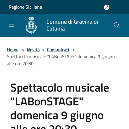
Salta al contenuto principale
Regione Siciliana
Comune di Gravina di
Catania
Home
>
Novità
>
Comunicati
>
Spettacolo musicale "LABonSTAGE" domenica 9 giugno
alle ore 20:30
Spettacolo musicale
"LABonSTAGE"
domenica 9 giugno
alle ore 20:30