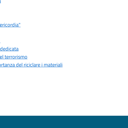
a
ericordia"
à
 dedicata
del terrorismo
anza del riciclare i materiali