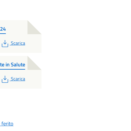
024
PDF
Scarica
ate in Salute
PDF
Scarica
 ferito