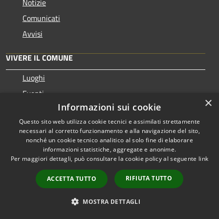
Notizie
Comunicati
Avvisi
VIVERE IL COMUNE
Luoghi
Eventi
×
Informazioni sui cookie
CONTATTI
Questo sito web utilizza cookie tecnici e assimilati strettamente
necessari al corretto funzionamento e alla navigazione del sito,
Comune di Gravina di Catania
nonché un cookie tecnico analitico al solo fine di elaborare
Viale Guglielmo Marconi, 6 - 95030 Gravina di Catania (CT)
informazioni statistiche, aggregate e anonime.
Per maggiori dettagli, può consultare la cookie policy al seguente
link
Partita IVA: 80006830873
PEC:
comune.gravina-di-catania@legalmail.it
RIFIUTA TUTTO
ACCETTA TUTTO
Centralino Unico: 0957199111
MOSTRA DETTAGLI