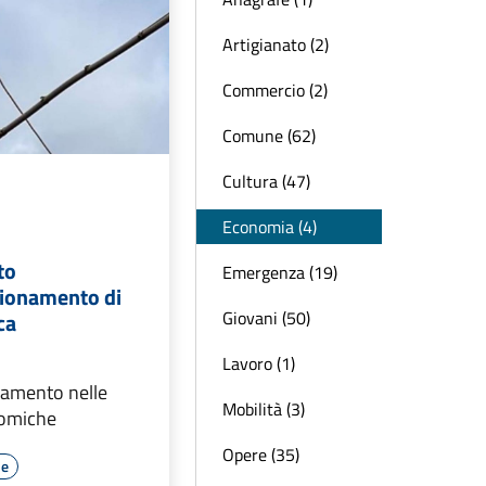
Artigianato (2)
Commercio (2)
Comune (62)
Cultura (47)
Economia (4)
to
Emergenza (19)
gionamento di
Giovani (50)
ca
Lavoro (1)
ramento nelle
Mobilità (3)
nomiche
Opere (35)
le