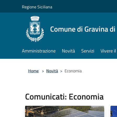
Salta al contenuto principale
Regione Siciliana
Comune di Gravina di
Amministrazione
Novità
Servizi
Vivere 
Home
>
Novità
>
Economia
Comunicati: Economia