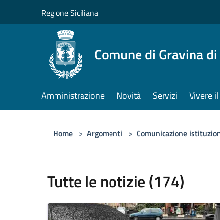
Salta al contenuto principale
Regione Siciliana
Comune di Gravina di
Amministrazione
Novità
Servizi
Vivere 
Home
>
Argomenti
>
Comunicazione istituzio
Tutte le notizie (174)