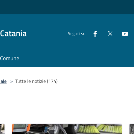
 Catania
Seguici su
il Comune
nale
>
Tutte le notizie (174)