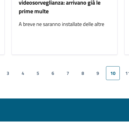
videosorveglianza: arrivano già le
prime multe
A breve ne saranno installate delle altre
3
4
5
6
7
8
9
10
1