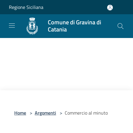
Salta al contenuto principale
Regione Siciliana
Comune di Gravina di
Catania
Home
>
Argomenti
>
Commercio al minuto