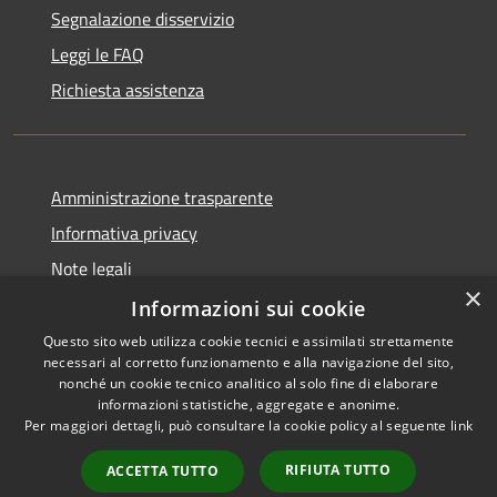
Segnalazione disservizio
Leggi le FAQ
Richiesta assistenza
Amministrazione trasparente
Informativa privacy
Note legali
×
Dichiarazione di accessibilità
Informazioni sui cookie
Questo sito web utilizza cookie tecnici e assimilati strettamente
necessari al corretto funzionamento e alla navigazione del sito,
nonché un cookie tecnico analitico al solo fine di elaborare
informazioni statistiche, aggregate e anonime.
RSS
Copyright © 2026 • Comune di
Per maggiori dettagli, può consultare la cookie policy al seguente
link
Accessibilità
Gravina di Catania • Powered
Privacy
Municipium
Accesso
by
•
RIFIUTA TUTTO
ACCETTA TUTTO
Cookie
redazione