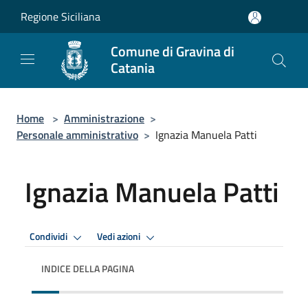
Salta al contenuto principale
Regione Siciliana
Comune di Gravina di
Catania
Home
>
Amministrazione
>
Personale amministrativo
>
Ignazia Manuela Patti
Ignazia Manuela Patti
Condividi
Vedi azioni
INDICE DELLA PAGINA