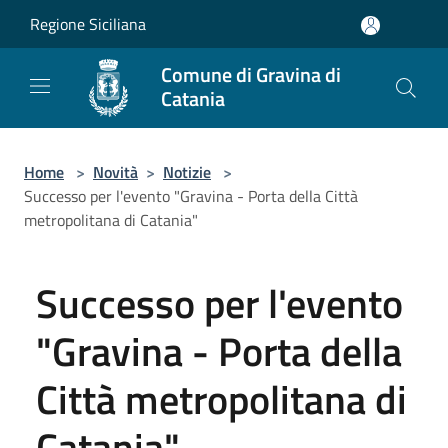
Salta al contenuto principale
Regione Siciliana
Comune di Gravina di
Catania
Home
>
Novità
>
Notizie
>
Successo per l'evento "Gravina - Porta della Città
metropolitana di Catania"
Successo per l'evento
"Gravina - Porta della
Città metropolitana di
Catania"