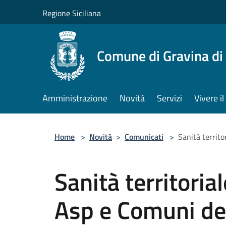
Salta al contenuto principale
Regione Siciliana
Comune di Gravina di
Amministrazione
Novità
Servizi
Vivere 
Home
>
Novità
>
Comunicati
>
Sanità territo
Sanità territoria
Asp e Comuni de