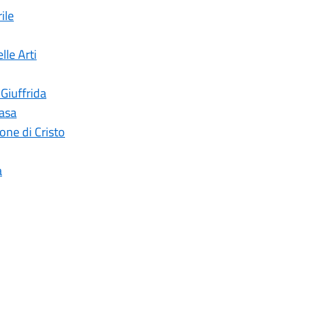
ile
lle Arti
 Giuffrida
casa
ne di Cristo
a