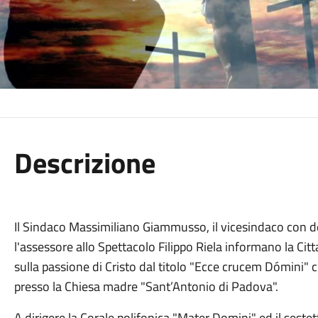
Descrizione
Il Sindaco Massimiliano Giammusso, il vicesindaco con de
l'assessore allo Spettacolo Filippo Riela informano la Ci
sulla passione di Cristo dal titolo "Ecce crucem Dómini" c
presso la Chiesa madre "Sant’Antonio di Padova".
A dirigere la Corale polifonica "Mater Domini" ed il sestett