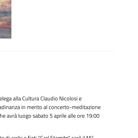
lega alla Cultura Claudio Nicolosi e
ttadinanza in merito al concerto-meditazione
he avrà luogo sabato 5 aprile alle ore 19:00
o di archi e fiati "Carl Stamitz" sarà il M°