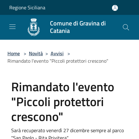
Salta al contenuto principale
Regione Siciliana
Comune di Gravina di
Catania
Home
>
Novità
>
Avvisi
>
Rimandato l'evento "Piccoli protettori crescono"
Rimandato l'evento
"Piccoli protettori
crescono"
Sarà recuperato venerdì 27 dicembre sempre al parco
"San Paolo - Rita Privitera"