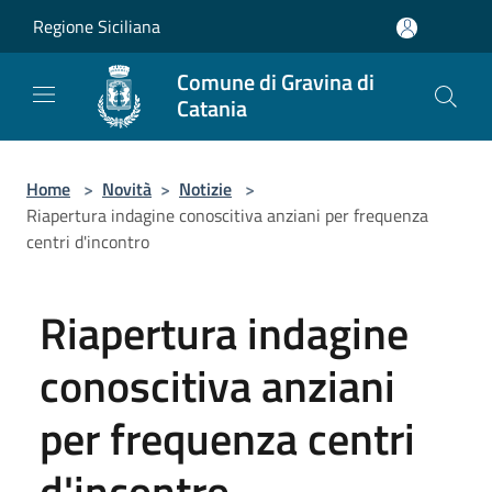
Salta al contenuto principale
Regione Siciliana
Comune di Gravina di
Catania
Home
>
Novità
>
Notizie
>
Riapertura indagine conoscitiva anziani per frequenza
centri d'incontro
Riapertura indagine
conoscitiva anziani
per frequenza centri
d'incontro