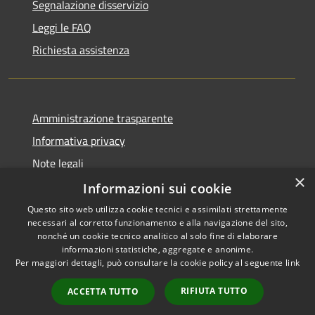
Segnalazione disservizio
Leggi le FAQ
Richiesta assistenza
Amministrazione trasparente
Informativa privacy
Note legali
×
Dichiarazione di accessibilità
Informazioni sui cookie
Questo sito web utilizza cookie tecnici e assimilati strettamente
necessari al corretto funzionamento e alla navigazione del sito,
nonché un cookie tecnico analitico al solo fine di elaborare
informazioni statistiche, aggregate e anonime.
RSS
Copyright © 2026 • Comune di
Per maggiori dettagli, può consultare la cookie policy al seguente
link
Accessibilità
Gravina di Catania • Powered
Privacy
Municipium
Accesso
by
•
RIFIUTA TUTTO
ACCETTA TUTTO
Cookie
redazione