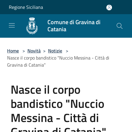
Salta al contenuto principale
Regione Siciliana
Comune di Gravina di
Catania
Home
>
Novità
>
Notizie
>
Nasce il corpo bandistico "Nuccio Messina - Città di
Gravina di Catania"
Nasce il corpo
bandistico "Nuccio
Messina - Città di
Gravina di Catania"