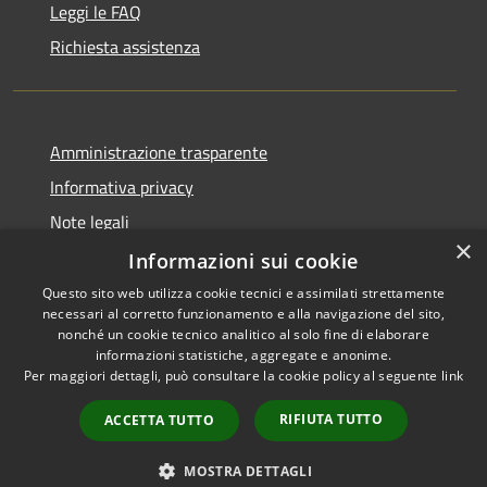
Leggi le FAQ
Richiesta assistenza
Amministrazione trasparente
Informativa privacy
Note legali
×
Dichiarazione di accessibilità
Informazioni sui cookie
Questo sito web utilizza cookie tecnici e assimilati strettamente
necessari al corretto funzionamento e alla navigazione del sito,
nonché un cookie tecnico analitico al solo fine di elaborare
informazioni statistiche, aggregate e anonime.
RSS
Copyright © 2026 • Comune di
Per maggiori dettagli, può consultare la cookie policy al seguente
link
Accessibilità
Gravina di Catania • Powered
Privacy
Municipium
Accesso
by
•
RIFIUTA TUTTO
ACCETTA TUTTO
Cookie
redazione
Mappa del sito
MOSTRA DETTAGLI