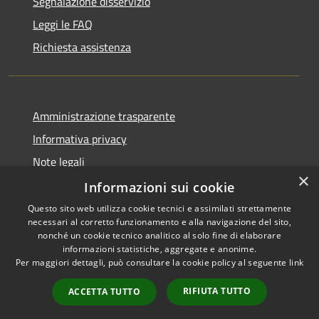
Segnalazione disservizio
Leggi le FAQ
Richiesta assistenza
Amministrazione trasparente
Informativa privacy
Note legali
×
Dichiarazione di accessibilità
Informazioni sui cookie
Questo sito web utilizza cookie tecnici e assimilati strettamente
necessari al corretto funzionamento e alla navigazione del sito,
nonché un cookie tecnico analitico al solo fine di elaborare
informazioni statistiche, aggregate e anonime.
RSS
Copyright © 2026 • Comune di
Per maggiori dettagli, può consultare la cookie policy al seguente
link
Accessibilità
Gravina di Catania • Powered
Privacy
Municipium
Accesso
by
•
RIFIUTA TUTTO
ACCETTA TUTTO
Cookie
redazione