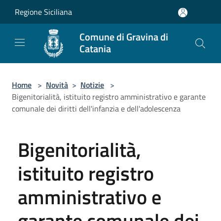
Salta al contenuto principale
Regione Siciliana
Comune di Gravina di
Catania
Home
>
Novità
>
Notizie
>
Bigenitorialità, istituito registro amministrativo e garante
comunale dei diritti dell'infanzia e dell'adolescenza
Bigenitorialità,
istituito registro
amministrativo e
garante comunale dei