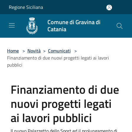
Salta al contenuto principale
Regione Siciliana
Comune di Gravina di
Catania
Home
>
Novità
>
Comunicati
>
Finanziamento di due nuovi progetti legati ai lavori
pubblici
Finanziamento di due
nuovi progetti legati
ai lavori pubblici
Il nuovo Palazzetto dello Sport ed il prolungamento di