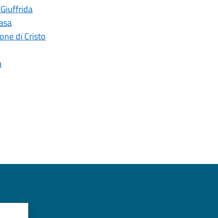
 Giuffrida
casa
ne di Cristo
a