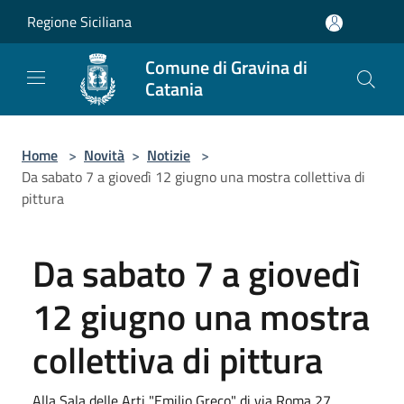
Salta al contenuto principale
Regione Siciliana
Comune di Gravina di
Catania
Home
>
Novità
>
Notizie
>
Da sabato 7 a giovedì 12 giugno una mostra collettiva di
pittura
Da sabato 7 a giovedì
12 giugno una mostra
collettiva di pittura
Alla Sala delle Arti "Emilio Greco" di via Roma 27