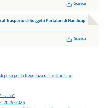
PDF
Scarica
l Trasporto di Soggetti Portatori di Handicap
PDF
Scarica
i posti per la frequenza di strutture che
Messina"
.S. 2025-2026