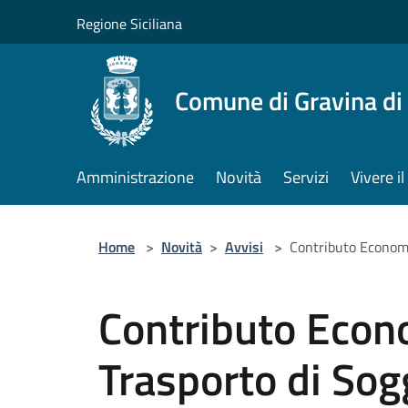
Salta al contenuto principale
Regione Siciliana
Comune di Gravina di
Amministrazione
Novità
Servizi
Vivere 
Home
>
Novità
>
Avvisi
>
Contributo Economi
Contributo Econo
Trasporto di Sogg