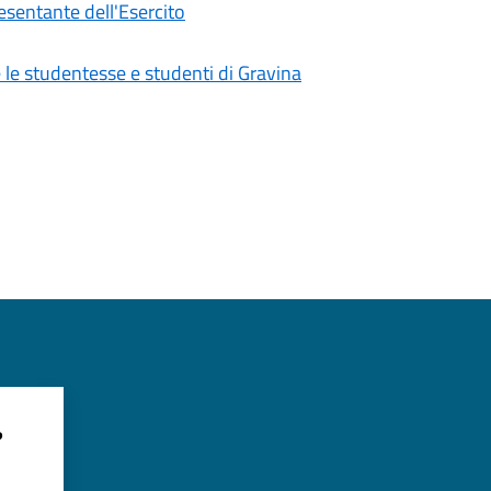
esentante dell'Esercito
e le studentesse e studenti di Gravina
?