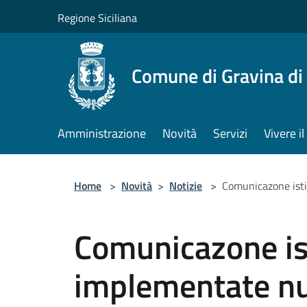
Salta al contenuto principale
Regione Siciliana
Comune di Gravina di
Amministrazione
Novità
Servizi
Vivere 
Home
>
Novità
>
Notizie
>
Comunicazone isti
Comunicazone ist
implementate nu