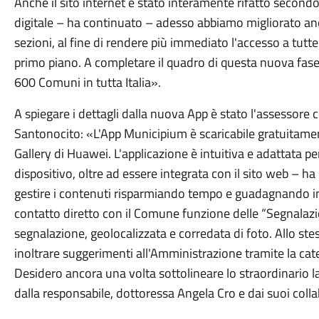
Anche il sito internet è stato interamente rifatto second
digitale – ha continuato – adesso abbiamo migliorato anc
sezioni, al fine di rendere più immediato l'accesso a tutte l
primo piano. A completare il quadro di questa nuova fase 
600 Comuni in tutta Italia».
A spiegare i dettagli dalla nuova App è stato l'assessore c
Santonocito: «L'App Municipium è scaricabile gratuitamen
Gallery di Huawei. L'applicazione è intuitiva e adattata p
dispositivo, oltre ad essere integrata con il sito web – h
gestire i contenuti risparmiando tempo e guadagnando in e
contatto diretto con il Comune funzione delle “Segnalazi
segnalazione, geolocalizzata e corredata di foto. Allo s
inoltrare suggerimenti all'Amministrazione tramite la cate
Desidero ancora una volta sottolineare lo straordinario la
dalla responsabile, dottoressa Angela Cro e dai suoi colla