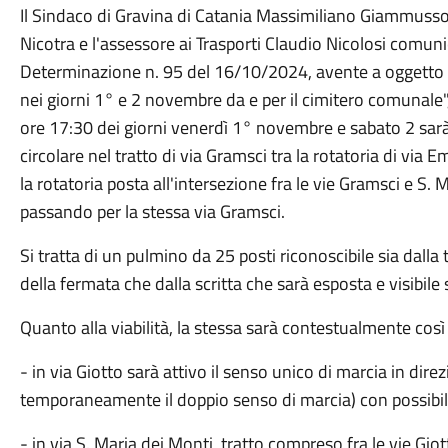
Il Sindaco di Gravina di Catania Massimiliano Giammusso, 
Nicotra e l'assessore ai Trasporti Claudio Nicolosi comuni
Determinazione n. 95 del 16/10/2024, avente a oggetto 
nei giorni 1° e 2 novembre da e per il cimitero comunale",
ore 17:30 dei giorni venerdì 1° novembre e sabato 2 sarà 
circolare nel tratto di via Gramsci tra la rotatoria di via
la rotatoria posta all'intersezione fra le vie Gramsci e S. 
passando per la stessa via Gramsci.
Si tratta di un pulmino da 25 posti riconoscibile sia dalla
della fermata che dalla scritta che sarà esposta e visibile 
Quanto alla viabilità, la stessa sarà contestualmente così 
- in via Giotto sarà attivo il senso unico di marcia in dir
temporaneamente il doppio senso di marcia) con possibilit
- in via S. Maria dei Monti, tratto compreso fra le vie Gio