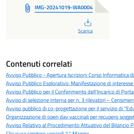
IMG-20241019-WA0004
PDF
Scarica
Contenuti correlati
Avviso Pubblico - Apertura Iscrizioni Corso Informatica d
Avviso Pubblico Esplorativo: Manifestazione di interesse
Avviso Pubblico per il Conferimento dell'Incarico di Por
Avviso di selezione interna per n. 3 rilevatori – Censi
Avviso pubblico di co-progettazione per il servizio di "Edu
Organizzazione di open day vaccinali per recupero sogge
Avviso Relativo al Procedimento Attuativo del Bilancio 
Chiusura cimitero venerdì 1° Maggio