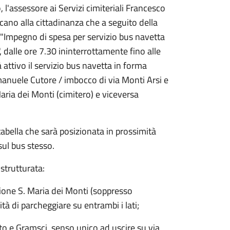
l'assessore ai Servizi cimiteriali Francesco
cano alla cittadinanza che a seguito della
"Impegno di spesa per servizio bus navetta
 dalle ore 7.30 ininterrottamente fino alle
attivo il servizio bus navetta in forma
 Emanuele Cutore / imbocco di via Monti Arsi e
Maria dei Monti (cimitero) e viceversa
 tabella che sarà posizionata in prossimità
sul bus stesso.
strutturata:
ezione S. Maria dei Monti (soppresso
à di parcheggiare su entrambi i lati;
tto e Gramsci, senso unico ad uscire su via