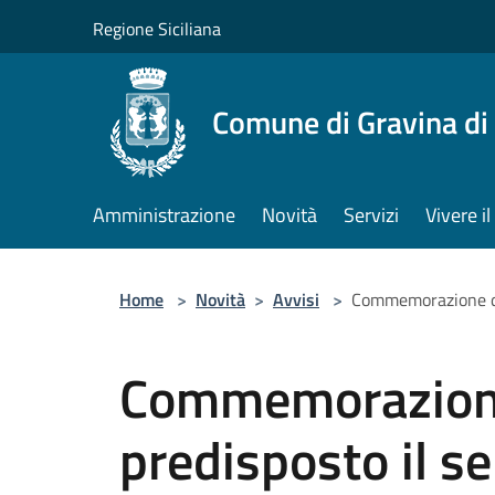
Salta al contenuto principale
Regione Siciliana
Comune di Gravina di
Amministrazione
Novità
Servizi
Vivere 
Home
>
Novità
>
Avvisi
>
Commemorazione dei
Commemorazione
predisposto il s