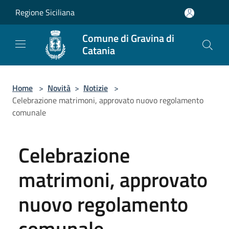
Salta al contenuto principale
Regione Siciliana
Comune di Gravina di
Catania
Home
>
Novità
>
Notizie
>
Celebrazione matrimoni, approvato nuovo regolamento
comunale
Celebrazione
matrimoni, approvato
nuovo regolamento
comunale