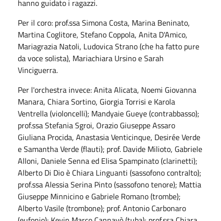
hanno guidato i ragazzi.
Per il coro: prof.ssa Simona Costa, Marina Beninato,
Martina Coglitore, Stefano Coppola, Anita D'Amico,
Mariagrazia Natoli, Ludovica Strano (che ha fatto pure
da voce solista), Mariachiara Ursino e Sarah
Vinciguerra.
Per l'orchestra invece: Anita Alicata, Noemi Giovanna
Manara, Chiara Sortino, Giorgia Torrisi e Karola
Ventrella (violoncelli); Mandyaie Gueye (contrabbasso);
prof.ssa Stefania Sgroi, Orazio Giuseppe Assaro
Giuliana Procida, Anastasia Venticinque, Desirée Verde
e Samantha Verde (flauti); prof. Davide Milioto, Gabriele
Alloni, Daniele Senna ed Elisa Spampinato (clarinetti);
Alberto Di Dio è Chiara Linguanti (sassofono contralto);
prof.ssa Alessia Serina Pinto (sassofono tenore); Mattia
Giuseppe Minnicino e Gabriele Romano (trombe);
Alberto Vasile (trombone); prof. Antonio Carbonaro
(eufonio); Kevin Marco Cannavò (tuba); prof.ssa Chiara