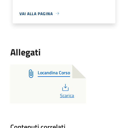
VAI ALLA PAGINA
Allegati
Locandina Corso
PDF
Scarica
Contenuti correlati