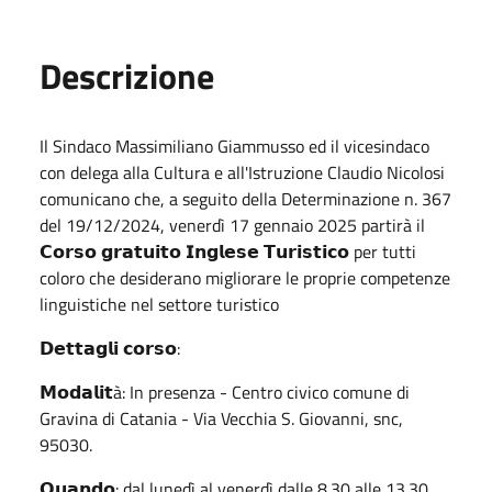
Descrizione
Il Sindaco Massimiliano Giammusso ed il vicesindaco
con delega alla Cultura e all'Istruzione Claudio Nicolosi
comunicano che, a seguito della Determinazione n. 367
del 19/12/2024, venerdì 17 gennaio 2025 partirà il
𝗖𝗼𝗿𝘀𝗼 𝗴𝗿𝗮𝘁𝘂𝗶𝘁𝗼 𝗜𝗻𝗴𝗹𝗲𝘀𝗲 𝗧𝘂𝗿𝗶𝘀𝘁𝗶𝗰𝗼 per tutti
coloro che desiderano migliorare le proprie competenze
linguistiche nel settore turistico
𝗗𝗲𝘁𝘁𝗮𝗴𝗹𝗶 𝗰𝗼𝗿𝘀𝗼:
𝗠𝗼𝗱𝗮𝗹𝗶𝘁à: In presenza - Centro civico comune di
Gravina di Catania - Via Vecchia S. Giovanni, snc,
95030.
𝗤𝘂𝗮𝗻𝗱𝗼: dal lunedì al venerdì dalle 8.30 alle 13.30