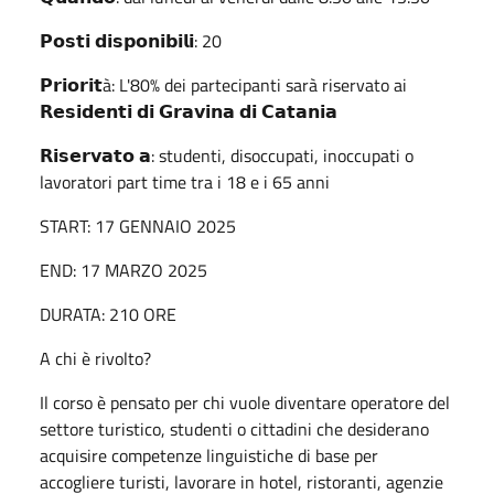
𝗣𝗼𝘀𝘁𝗶 𝗱𝗶𝘀𝗽𝗼𝗻𝗶𝗯𝗶𝗹𝗶: 20
𝗣𝗿𝗶𝗼𝗿𝗶𝘁à: L'80% dei partecipanti sarà riservato ai
𝗥𝗲𝘀𝗶𝗱𝗲𝗻𝘁𝗶 𝗱𝗶 𝗚𝗿𝗮𝘃𝗶𝗻𝗮 𝗱𝗶 𝗖𝗮𝘁𝗮𝗻𝗶𝗮
𝗥𝗶𝘀𝗲𝗿𝘃𝗮𝘁𝗼 𝗮: studenti, disoccupati, inoccupati o
lavoratori part time tra i 18 e i 65 anni
START: 17 GENNAIO 2025
END: 17 MARZO 2025
DURATA: 210 ORE
A chi è rivolto?
Il corso è pensato per chi vuole diventare operatore del
settore turistico, studenti o cittadini che desiderano
acquisire competenze linguistiche di base per
accogliere turisti, lavorare in hotel, ristoranti, agenzie