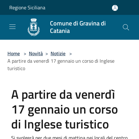
Salta al contenuto principale
Regione Siciliana
Comune di Gravina di
Catania
Home
>
Novità
>
Notizie
>
A partire da venerdì 17 gennaio un corso di Inglese
turistico
A partire da venerdì
17 gennaio un corso
di Inglese turistico
Si svolgerà per due mesi di mattina nei locali del centro