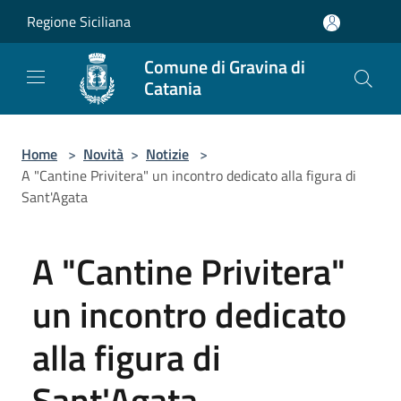
Salta al contenuto principale
Regione Siciliana
Comune di Gravina di
Catania
Home
>
Novità
>
Notizie
>
A "Cantine Privitera" un incontro dedicato alla figura di
Sant'Agata
A "Cantine Privitera"
un incontro dedicato
alla figura di
Sant'Agata