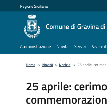
Salta al contenuto principale
Regione Siciliana
Comune di Gravina di
Amministrazione
Novità
Servizi
Vivere 
Home
>
Novità
>
Notizie
>
25 aprile: cerimo
25 aprile: cerimo
commemorazione 