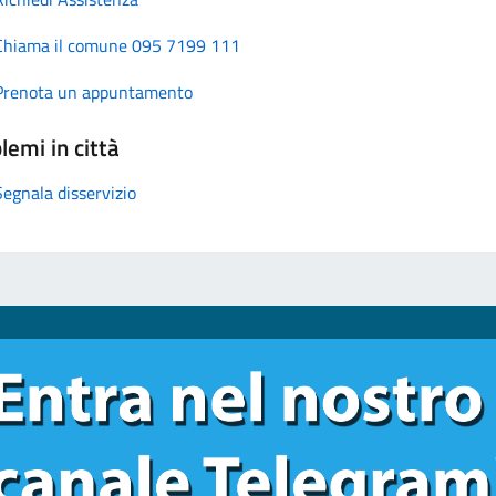
Chiama il comune 095 7199 111
Prenota un appuntamento
lemi in città
Segnala disservizio