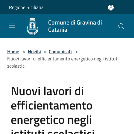
Salta al contenuto principale
Regione Siciliana
Comune di Gravina di
Catania
Home
>
Novità
>
Comunicati
>
Nuovi lavori di efficientamento energetico negli istituti
scolastici
Nuovi lavori di
efficientamento
energetico negli
istituti scolastici