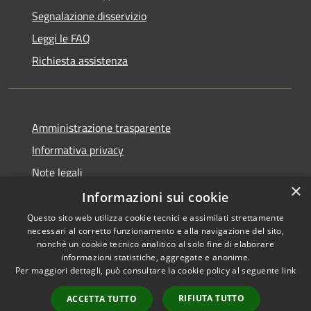
Segnalazione disservizio
Leggi le FAQ
Richiesta assistenza
Amministrazione trasparente
Informativa privacy
Note legali
×
Dichiarazione di accessibilità
Informazioni sui cookie
Questo sito web utilizza cookie tecnici e assimilati strettamente
necessari al corretto funzionamento e alla navigazione del sito,
nonché un cookie tecnico analitico al solo fine di elaborare
informazioni statistiche, aggregate e anonime.
RSS
Copyright © 2026 • Comune di
Per maggiori dettagli, può consultare la cookie policy al seguente
link
Accessibilità
Gravina di Catania • Powered
Privacy
Municipium
Accesso
by
•
RIFIUTA TUTTO
ACCETTA TUTTO