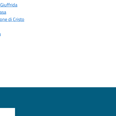
 Giuffrida
casa
ne di Cristo
a