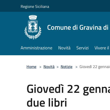
Salta al contenuto principale
Regione Siciliana
Comune di Gravina di
Amministrazione
Novità
Servizi
Vivere 
Home
>
Novità
>
Notizie
>
Giovedì 22 gennaio
Giovedì 22 genna
due libri