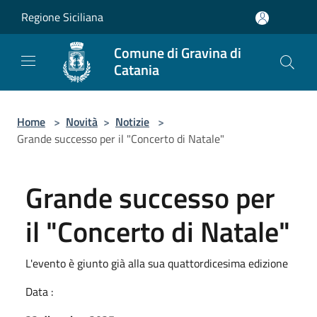
Salta al contenuto principale
Regione Siciliana
Comune di Gravina di
Catania
Home
>
Novità
>
Notizie
>
Grande successo per il "Concerto di Natale"
Grande successo per
il "Concerto di Natale"
L'evento è giunto già alla sua quattordicesima edizione
Data :