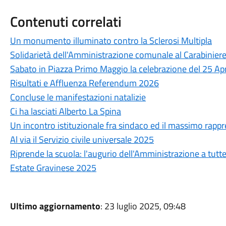
Contenuti correlati
Un monumento illuminato contro la Sclerosi Multipla
Solidarietà dell'Amministrazione comunale al Carabiniere
Sabato in Piazza Primo Maggio la celebrazione del 25 Apr
Risultati e Affluenza Referendum 2026
Concluse le manifestazioni natalizie
Ci ha lasciati Alberto La Spina
Un incontro istituzionale fra sindaco ed il massimo rappr
Al via il Servizio civile universale 2025
Riprende la scuola: l'augurio dell'Amministrazione a tutt
Estate Gravinese 2025
Ultimo aggiornamento
: 23 luglio 2025, 09:48