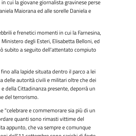
in cui la giovane giornalista gravinese perse
Daniela Maiorana ed alle sorelle Daniela e
bbrili e frenetici momenti in cui la Farnesina,
 Ministero degli Esteri, Elisabetta Belloni, ed
ivò subito a seguito dell'attentato compiuto
no alla lapide situata dentro il parco a lei
delle autorità civili e militari oltre che dei
e della Cittadinanza presente, deporrà un
me del terrorismo.
e "celebrare e commemorare sia più di un
ordare quanti sono rimasti vittime del
a vita appunto, che va sempre e comunque
 dell'11 settembre sono carichi di forte