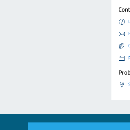
Cont
Prob