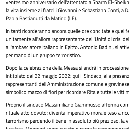
ventesimo anniversario dell'attentato a Sharm El-Sheikh 
la vita insieme ai fratelli Giovanni e Sebastiano Conti, a 
Paola Bastianutti da Matino (LE).
In tanti ricorderanno ancora quelle ore concitate e quei fe
unitamente all'allora rappresentante dell'Unità di crisi del
all'ambasciatore italiano in Egitto, Antonio Badini, si att
per mano di un gruppo terroristico.
Dopo la celebrazione della Messa si andrà in processione fi
intitolato dal 22 maggio 2022: qui il Sindaco, alla presenza 
rappresentanti dell'Amministrazione comunale gravinese 
simbolico mazzo di fiori per ricordare Rita e tutte le vitti
Proprio il sindaco Massimiliano Giammusso afferma com
rituale atto dovuto: diventa imperativo morale teso a ric
terrorismo perdendo il bene in assoluto più prezioso, l
tutelato. Momenti come questo o come le commemorazioni