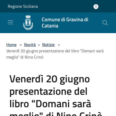
Salta al contenuto principale
Regione Siciliana
Comune di Gravina di
Catania
Home
>
Novità
>
Notizie
>
Venerdì 20 giugno presentazione del libro "Domani sarà
meglio" di Nino Crinò
Venerdì 20 giugno
presentazione del
libro "Domani sarà
meglio" di Nino Crinò