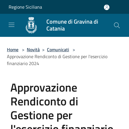
Salta al contenuto principale
Regione Siciliana
Comune di Gravina di
Catania
Home
>
Novità
>
Comunicati
>
Approvazione Rendiconto di Gestione per l'esercizio
finanziario 2024
Approvazione
Rendiconto di
Gestione per
l'esercizio finanziario