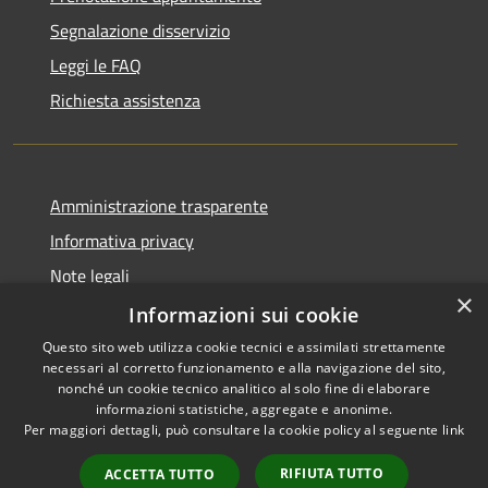
Segnalazione disservizio
Leggi le FAQ
Richiesta assistenza
Amministrazione trasparente
Informativa privacy
Note legali
×
Dichiarazione di accessibilità
Informazioni sui cookie
Questo sito web utilizza cookie tecnici e assimilati strettamente
necessari al corretto funzionamento e alla navigazione del sito,
nonché un cookie tecnico analitico al solo fine di elaborare
informazioni statistiche, aggregate e anonime.
RSS
Copyright © 2026 • Comune di
Per maggiori dettagli, può consultare la cookie policy al seguente
link
Accessibilità
Gravina di Catania • Powered
Privacy
Municipium
Accesso
by
•
RIFIUTA TUTTO
ACCETTA TUTTO