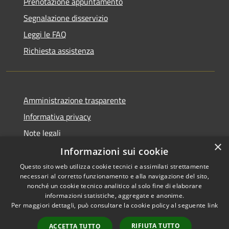
Prenotazione appuntamento
Segnalazione disservizio
Leggi le FAQ
Richiesta assistenza
Amministrazione trasparente
Informativa privacy
Note legali
×
Dichiarazione di accessibilità
Informazioni sui cookie
Questo sito web utilizza cookie tecnici e assimilati strettamente
necessari al corretto funzionamento e alla navigazione del sito,
nonché un cookie tecnico analitico al solo fine di elaborare
informazioni statistiche, aggregate e anonime.
RSS
Copyright © 2026 • Comune di
Per maggiori dettagli, può consultare la cookie policy al seguente
link
Accessibilità
Gravina di Catania • Powered
Privacy
Municipium
Accesso
by
•
RIFIUTA TUTTO
ACCETTA TUTTO